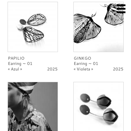
HOME
PAPILIO
GINKGO
ABOUT
Earring ∼ 01
Earring ∼ 01
SCULPTURE
Azul
2025
Violeta
2025
JEWELLERY
ring
necklace
chain
brooch
bracelet
earring
ONLINE SALES
EXHIBITIONS & FAIRS
SHOPS & GALLERIES