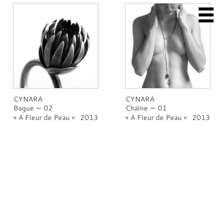
ACCUEIL
CYNARA
CYNARA
A PROPOS
Bague ∼ 02
Chaîne ∼ 01
SCULPTURE
A Fleur de Peau
2013
A Fleur de Peau
2013
BIJOUX
bague
collier
chaîne
broche
bracelet
boucle d'oreille
VENTE EN LIGNE
EXPOSITIONS & SALONS
BOUTIQUES & GALERIES