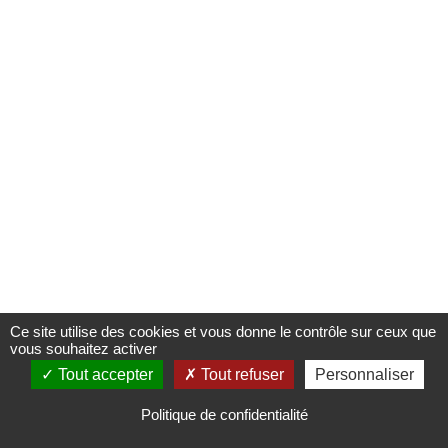
PROFESSIONNELS
CONTACT
Ce site utilise des cookies et vous donne le contrôle sur ceux que
vous souhaitez activer
Tout accepter
Tout refuser
Personnaliser
Politique de confidentialité
-
Mentions légales
Copyright © 2026 Andrea Vaggione. All Rights Reserved.
Coding
:
verot.net
Politique de confidentialité