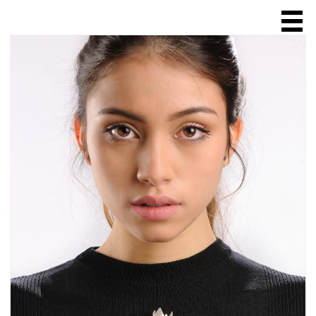
ACCUEIL
A PROPOS
SCULPTURE
BIJOUX
bague
collier
chaîne
broche
bracelet
boucle d'oreille
VENTE EN LIGNE
EXPOSITIONS & SALONS
BOUTIQUES & GALERIES