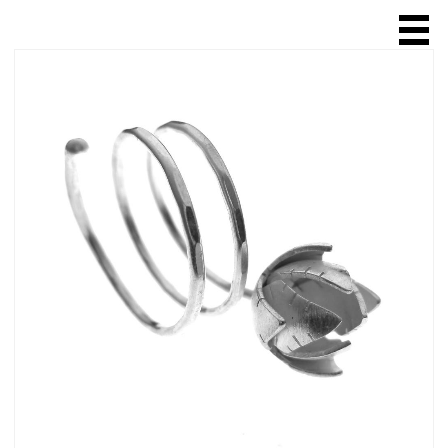
ACCUEIL
A PROPOS
SCULPTURE
BIJOUX
bague
collier
chaîne
broche
bracelet
boucle d'oreille
VENTE EN LIGNE
EXPOSITIONS & SALONS
BOUTIQUES & GALERIES