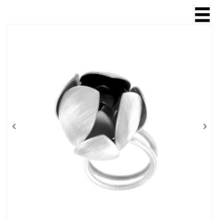
ACCUEIL
A PROPOS
SCULPTURE
BIJOUX
bague
collier
chaîne
broche
bracelet
boucle d'oreille
VENTE EN LIGNE
EXPOSITIONS & SALONS
BOUTIQUES & GALERIES