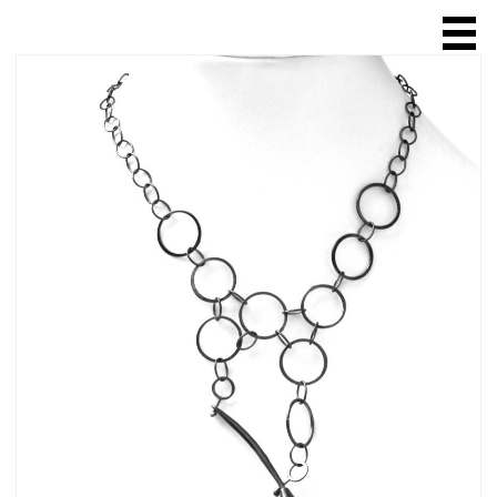
ACCUEIL
A PROPOS
SCULPTURE
BIJOUX
bague
collier
chaîne
broche
bracelet
boucle d'oreille
VENTE EN LIGNE
EXPOSITIONS & SALONS
BOUTIQUES & GALERIES