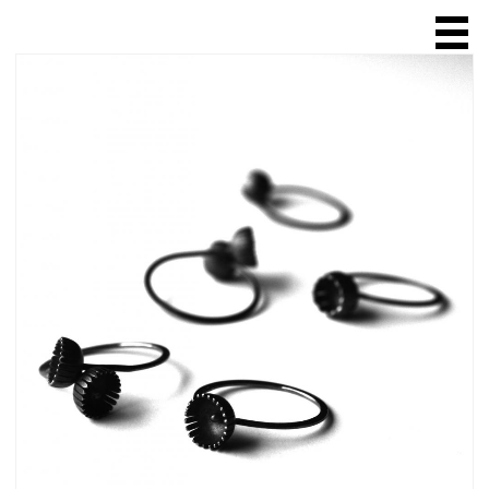
ACCUEIL
A PROPOS
SCULPTURE
BIJOUX
bague
collier
chaîne
broche
bracelet
boucle d'oreille
VENTE EN LIGNE
EXPOSITIONS & SALONS
BOUTIQUES & GALERIES