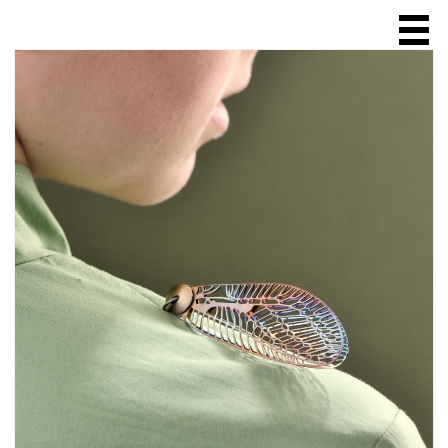
ACCUEIL
A PROPOS
SCULPTURE
BIJOUX
bague
collier
chaîne
broche
bracelet
boucle d'oreille
VENTE EN LIGNE
EXPOSITIONS & SALONS
BOUTIQUES & GALERIES